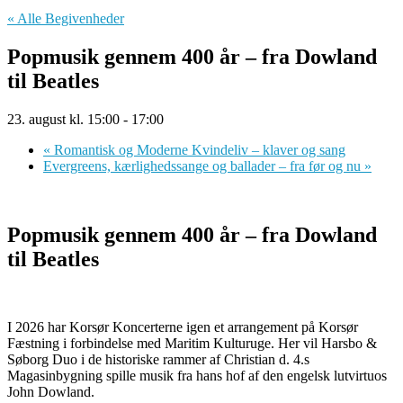
« Alle Begivenheder
Popmusik gennem 400 år – fra Dowland
til Beatles
23. august kl. 15:00
-
17:00
«
Romantisk og Moderne Kvindeliv – klaver og sang
Evergreens, kærlighedssange og ballader – fra før og nu
»
Popmusik gennem 400 år – fra Dowland
til Beatles
I 2026 har Korsør Koncerterne igen et arrangement på Korsør
Fæstning i forbindelse med Maritim Kulturuge. Her vil Harsbo &
Søborg Duo i de historiske rammer af Christian d. 4.s
Magasinbygning spille musik fra hans hof af den engelsk lutvirtuos
John Dowland.